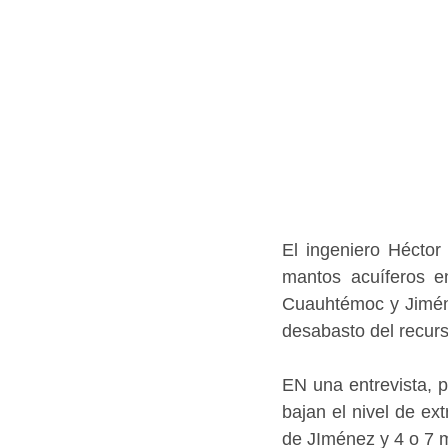
El ingeniero Héctor
mantos acuíferos e
Cuauhtémoc y Jiménez
desabasto del recurso
EN una entrevista, 
bajan el nivel de ex
de JIménez y 4 o 7 