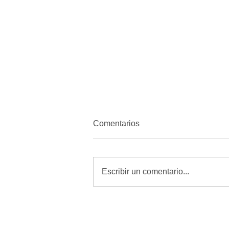
Comentarios
Escribir un comentario...
Localizan a mujer sin vida con
disparo en la cabeza cerca
del Campo 34