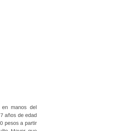
 en manos del 
67 años de edad 
0 pesos a partir 
ulto Mayor que 