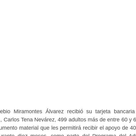
io Miramontes Álvarez recibió su tarjeta bancaria
l, Carlos Tena Nevárez, 499 adultos más de entre 60 y 
umento material que les permitirá recibir el apoyo de 40
durante diez meses, como parte del Programa del Ad