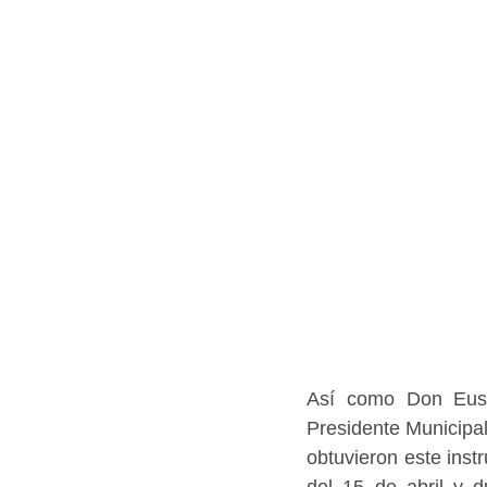
Así como Don Euseb
Presidente Municipa
obtuvieron este instr
del 15 de abril y 