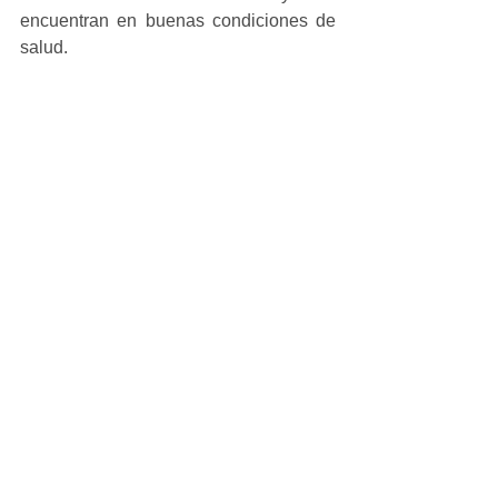
encuentran en buenas condiciones de 
salud.
#principal
Ver todo
Entradas recientes