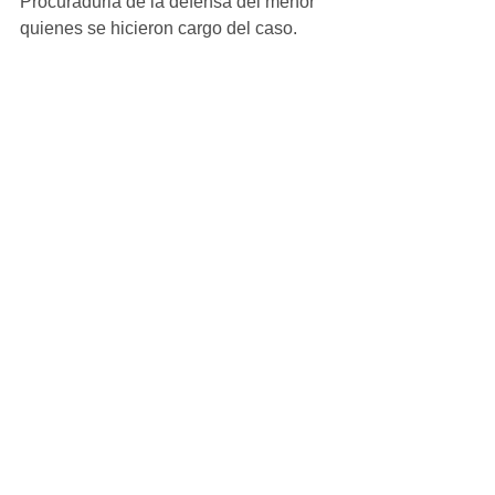
Procuraduria de la defensa del menor 
quienes se hicieron cargo del caso. 
Ver todo
Entradas recientes