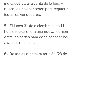
indicados para la venta de la leña y 
buscar establecer orden para regular a 
todos los vendedores.
5.- El lunes 31 de diciembre a las 11 
horas se sostendrá una nueva reunión 
entre las partes para dar a conocer los 
avances en el tema.
6.- Desde esta primera reunión (28 de 
diciembre) y hasta el próximo lunes 31 
de diciembre se respetará el precio de 
35 pesos cada costal de leña. 