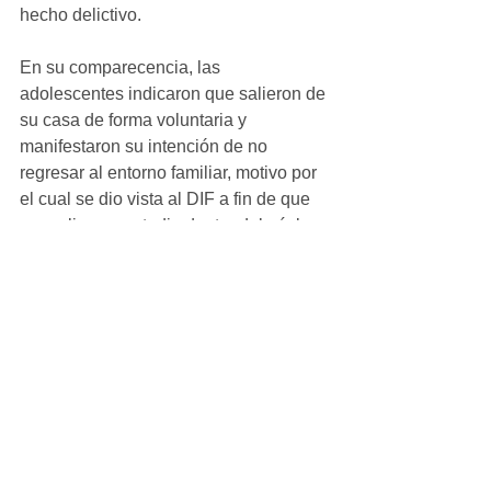
hecho delictivo.
En su comparecencia, las 
adolescentes indicaron que salieron de 
su casa de forma voluntaria y 
manifestaron su intención de no 
regresar al entorno familiar, motivo por 
el cual se dio vista al DIF a fin de que 
se realice un estudio dentro del núcleo 
familiar para determinar el lugar en 
donde permanecerán. 
Ver todo
Entradas recientes