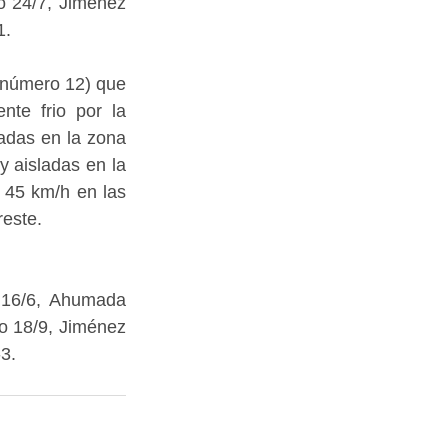
o 24/7, Jiménez 
1.
 número 12) que 
te frio por la 
adas en la zona 
 aisladas en la 
45 km/h en las 
reste.
16/6, Ahumada 
o 18/9, Jiménez 
-3.