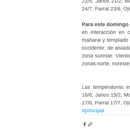
22/5, Janos 21/2, M
24/7, Parral 23/6, O
Para este domingo
en interacción en c
mañana y templado p
occidente; de aislad
zona sureste. Vient
zonas norte, noreste
Las temperaturas e
16/6, Janos 15/2, Ma
17/8, Parral 17/7, Oj
#principal