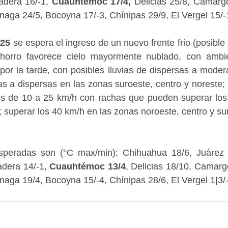
adera 16/-1, 
Cuauhtémoc 17/4,
 Delicias 25/8, Camarg
jinaga 24/5, Bocoyna 17/-3, Chínipas 29/9, El Vergel 15/-
 25
 se espera el ingreso de un nuevo frente frio (posible
horro favorece cielo mayormente nublado, con ambien
or la tarde, con posibles lluvias de dispersas a moder
as a dispersas en las zonas suroeste, centro y noreste; y
os de 10 a 25 km/h con rachas que pueden superar los 
; superar los 40 km/h en las zonas noroeste, centro y su
speradas son (°C max/min): Chihuahua 18/6, Juárez 
dera 14/-1, 
Cuauhtémoc 13/4
, Delicias 18/10, Camarg
inaga 19/4, Bocoyna 15/-4, Chínipas 28/6, El Vergel 1|3/