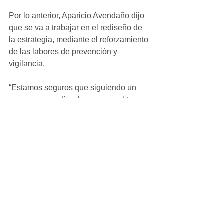
Por lo anterior, Aparicio Avendaño dijo 
que se va a trabajar en el rediseño de 
la estrategia, mediante el reforzamiento 
de las labores de prevención y 
vigilancia.
“Estamos seguros que siguiendo un 
esquema coordinado vamos a obtener 
beneficios para garantizar la seguridad 
a la ciudadanía”, concluyó 
Ver todo
Entradas recientes