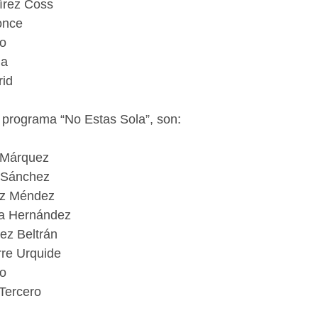
írez Coss
once
ro
ña
rid
l programa “No Estas Sola”, son:
 Márquez
 Sánchez
uz Méndez
a Hernández
nez Beltrán
rre Urquide
ro
 Tercero