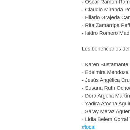
- Óscar Ramón Ram
- Claudio Miranda P
- Hilario Grajeda Ca
- Rita Zamarripa Pe
- Isidro Romero Mad
Los beneficiarios de
- Karen Bustamante
- Edelmira Mendoza
- Jesús Angélica Cr
- Susana Ruth Ocho
- Dora Argelia Martí
- Yadira Atocha Agui
- Saray Meraz Agüe
- Lidia Belem Corral
#local