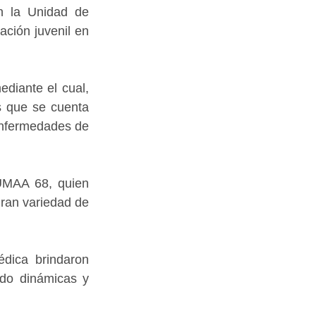
n la Unidad de 
ción juvenil en 
diante el cual, 
s que se cuenta 
enfermedades de 
UMAA 68, quien 
ran variedad de 
ica brindaron 
do dinámicas y 