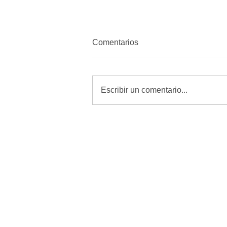
Comentarios
Escribir un comentario...
MORENA quiere amordazar a
periodistas con Reforma de
Telecomunicaciones: Alfredo
Chavez