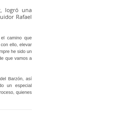
, logró una 
idor Rafael 
el camino que 
on ello, elevar 
mpre he sido un 
de que vamos a 
del Barzón, así 
o un especial 
roceso, quienes 