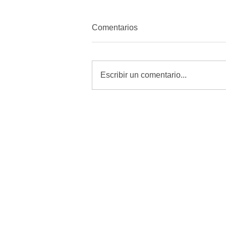
Comentarios
Escribir un comentario...
Revisar, curar y vigilar heridas
es la mejor defensa contra el
GBG: Desarrollo Rural