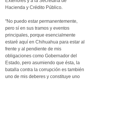
Exteriores y a la Secretaría de 
Hacienda y Crédito Público.
“No puedo estar permanentemente, 
pero sí en sus tramos y eventos 
principales, porque esencialmente 
estaré aquí en Chihuahua para estar al 
frente y al pendiente de mis 
obligaciones como Gobernador del 
Estado, pero asumiendo que ésta, la 
batalla contra la corrupción es también 
uno de mis deberes y constituye uno 
de mis compromisos fundamentales en 
el plebiscito popular de julio del 2016”, 
informaron desde su oficina de prensa.
#local