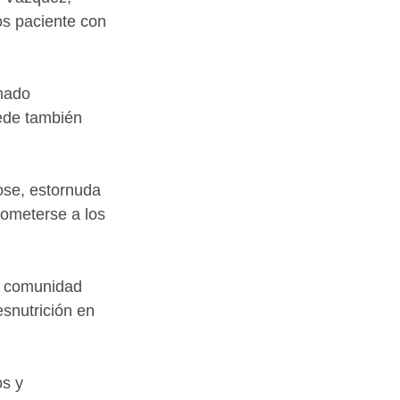
os paciente con 
mado 
ede también 
ose, estornuda 
someterse a los 
a comunidad 
snutrición en 
s y 