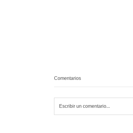
Comentarios
Escribir un comentario...
Revisar, curar y vigilar heridas
es la mejor defensa contra el