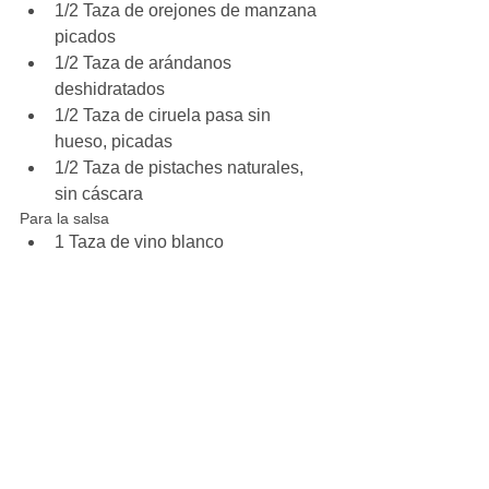
1/2 Taza de orejones de manzana 
picados  
1/2 Taza de arándanos 
deshidratados  
1/2 Taza de ciruela pasa sin 
hueso, picadas  
1/2 Taza de pistaches naturales, 
sin cáscara 
Para la salsa 
1 Taza de vino blanco  
1/2 de raja de canela  
1 de semilla de anis estrella  
1 Cucharada de tomillo fresco 
Para el lomo 
1 Pieza de caña de lomo de cerdo 
limpio (aprox. 800g), atado  
1 Cucharadita de pimienta negra 
molida  
1 Cucharadita de flor de sal  