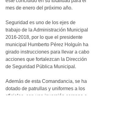
esté concluido en su totalidad para el 
mes de enero del próximo año.
Seguridad es uno de los ejes de 
trabajo de la Administración Municipal 
2016-2018, por lo que el presidente 
municipal Humberto Pérez Holguín ha 
girado instrucciones para llevar a cabo 
acciones que fortalezcan la Dirección 
de Seguridad Pública Municipal.
Además de esta Comandancia, se ha 
dotado de patrullas y uniformes a los 
oficiales, con una inversión cercana a 
los 6 millones de pesos, y actualmente 
a través de Insyde se lleva a cabo la 
certificación ciudadana de la 
corporación.
#local