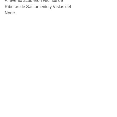
Al evento acudieron vecinos de 
Riberas de Sacramento y Vistas del 
Norte. 
#local
Ver todo
Entradas recientes