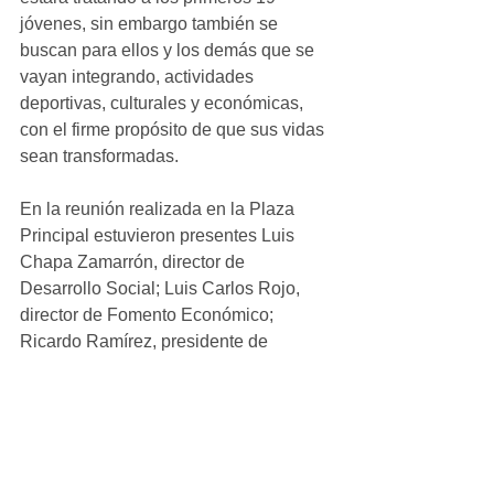
jóvenes, sin embargo también se 
buscan para ellos y los demás que se 
vayan integrando, actividades 
deportivas, culturales y económicas, 
con el firme propósito de que sus vidas 
sean transformadas.
En la reunión realizada en la Plaza 
Principal estuvieron presentes Luis 
Chapa Zamarrón, director de 
Desarrollo Social; Luis Carlos Rojo, 
director de Fomento Económico; 
Ricardo Ramírez, presidente de 
Ficosec Cuauhtémoc; el magistrado 
Rogelio Guzmán, de la Sala Unitaria 
Especializada en Justicia para 
Adolescentes; Antonio Ferez, 
presidente de Canacintra; 