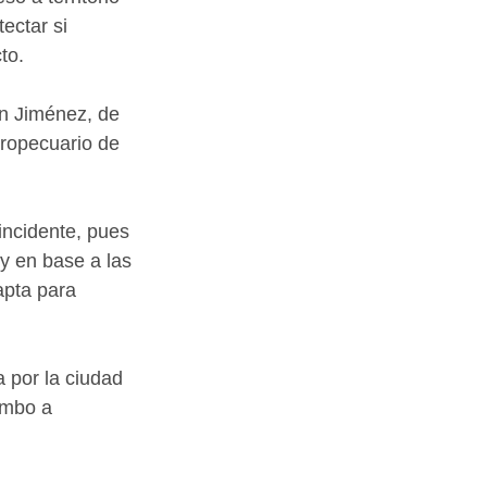
ectar si 
to.
en Jiménez, de 
ropecuario de 
incidente, pues 
y en base a las 
apta para 
 por la ciudad 
umbo a 