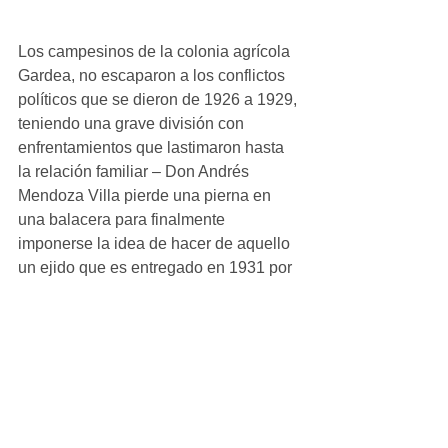
Los campesinos de la colonia agrícola 
Gardea, no escaparon a los conflictos 
políticos que se dieron de 1926 a 1929, 
teniendo una grave división con 
enfrentamientos que lastimaron hasta 
la relación familiar – Don Andrés 
Mendoza Villa pierde una pierna en 
una balacera para finalmente 
imponerse la idea de hacer de aquello 
un ejido que es entregado en 1931 por 
Resolución presidencial el Sr. Ignacio 
Félix como primer Presidente del 
comisariado ejidal.
Don Guadalupe, que fuera padre de 
María Eugenia, Blasa Luciana, Jorge, 
Estanislao, Juan, Leonardo y 