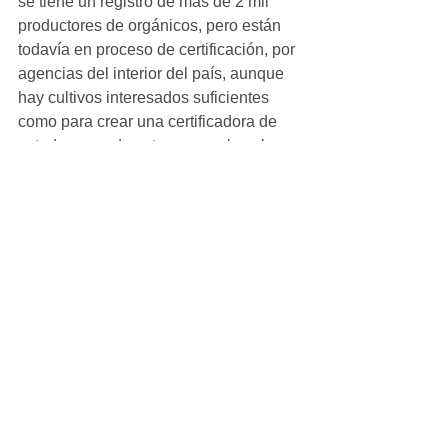
se tiene un registro de más de 2 mil 
productores de orgánicos, pero están 
todavía en proceso de certificación, por 
agencias del interior del país, aunque 
hay cultivos interesados suficientes 
como para crear una certificadora de 
estado y que de esta manera le salga 
más barato. 
#local
Ver todo
Entradas recientes