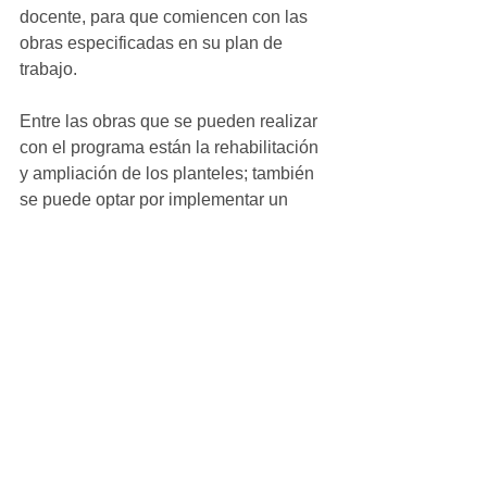
docente, para que comiencen con las 
obras especificadas en su plan de 
trabajo.
Entre las obras que se pueden realizar 
con el programa están la rehabilitación 
y ampliación de los planteles; también 
se puede optar por implementar un 
horario extendido o brindar un servicio 
de alimentación para las y los alumnos 
en las escuelas de educación básica.
Ver todo
Entradas recientes