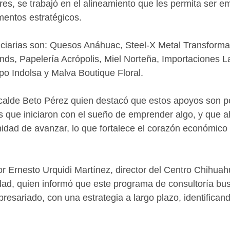
res, se trabajó en el alineamiento que les permita ser e
mentos estratégicos.
iarias son: Quesos Anáhuac, Steel-X Metal Transformati
ands, Papelería Acrópolis, Miel Norteña, Importaciones La
upo Indolsa y Malva Boutique Floral.
calde Beto Pérez quien destacó que estos apoyos son pe
 que iniciaron con el sueño de emprender algo, y que a
nidad de avanzar, lo que fortalece el corazón económico 
tor Ernesto Urquidi Martínez, director del Centro Chihuah
dad, quien informó que este programa de consultoría bus
presariado, con una estrategia a largo plazo, identifican