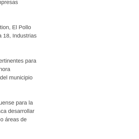
mpresas 
on, El Pollo 
 18, Industrias 
rtinentes para 
hora 
del municipio 
uense para la 
ca desarrollar 
do áreas de 