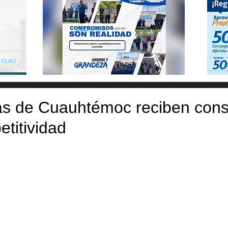
s de Cuauhtémoc reciben consu
titividad