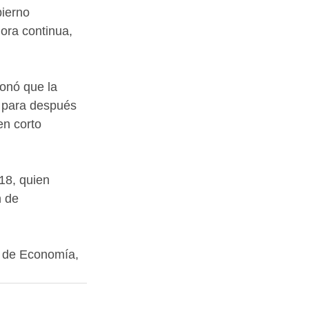
ierno 
ora continua, 
onó que la 
, para después 
en corto 
18, quien 
 de 
n de Economía, 